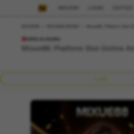
MIXUE88
LOGIN
DAFTAR
MIXUE88
/
MIXUE88 RESMI
/
Mixue88: Platform Slot O
OPEN 24 HOURS
Mixue88: Platform Slot Online A
Login