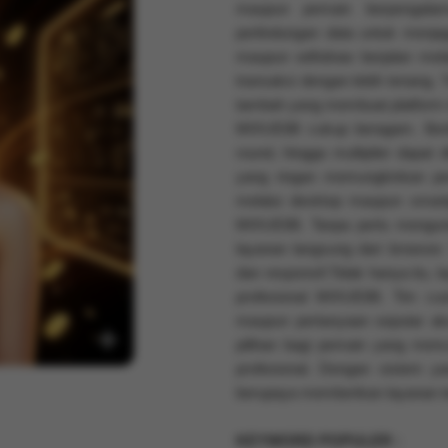
maupun pemain berpengalama
perlindungan data untuk menjag
maupun withdraw berjalan mela
transaksi dengan lebih tenang. Tr
tambah yang membuat platform ini 
MIXUE88 cukup beragam. Berbag
round, hingga multiplier dapat
yang ringan memungkinkan perm
melalui desktop maupun smart
MIXUE88. Tanpa perlu mengund
layanan langsung dari browser. 
dan responsif.Tidak hanya itu, 
profesional MIXUE88. Tim cus
maupun pertanyaan seputar ak
pilihan bagi pemain yang menca
profesional. Dengan sistem 
berupaya memberikan layanan t
KEYWORD POPULER :